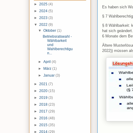
►
2025
(4)
Es haben sich Wah
►
2024
(5)
§ 7 Wahlberechtig
►
2023
(3)
▼
2022
(9)
§ 8 Wählbarkeit: 
hat sich geändert.
▼
Oktober
(1)
6 Monate dem Betr
Betriebsratswahl -
Wählbarkeit
und
Ältere Musterlösu
Wahlberechtigu
2022)) müssen al
n...
►
April
(4)
►
März
(1)
►
Januar
(3)
►
2021
(7)
►
2020
(15)
►
2019
(3)
►
2018
(23)
►
2017
(29)
►
2016
(48)
►
2015
(35)
►
2014
(29)