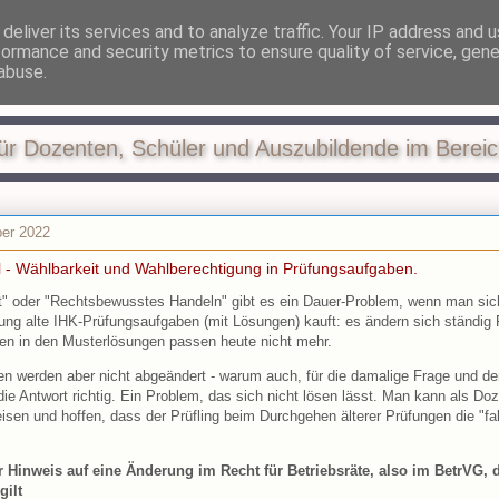
deliver its services and to analyze traffic. Your IP address and 
formance and security metrics to ensure quality of service, gen
 und Steuern in der Ausb
abuse.
ür Dozenten, Schüler und Auszubildende im Berei
ber 2022
l - Wählbarkeit und Wahlberechtigung in Prüfungsaufgaben.
t" oder "Rechtsbewusstes Handeln" gibt es ein Dauer-Problem, wenn man sic
ung alte IHK-Prüfungsaufgaben (mit Lösungen) kauft: es ändern sich ständig
len in den Musterlösungen passen heute nicht mehr.
n werden aber nicht abgeändert - warum auch, für die damalige Frage und d
ie Antwort richtig. Ein Problem, das sich nicht lösen lässt. Man kann als Doz
sen und hoffen, dass der Prüfling beim Durchgehen älterer Prüfungen die "fal
 Hinweis auf eine Änderung im Recht für Betriebsräte, also im BetrVG, 
gilt