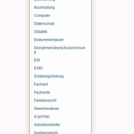
Buchhaltung
Computer
Datenschutz
Didaktik
Einkommensteuer
Einnahmenüberschussrechnun
g
ESt
EStG
Existenzgründung
Fachwirt
Fachwirte
Familienrecht
Gewerbesteuer
iCat Fritzi
Industriemeister
Insolvenzrecht