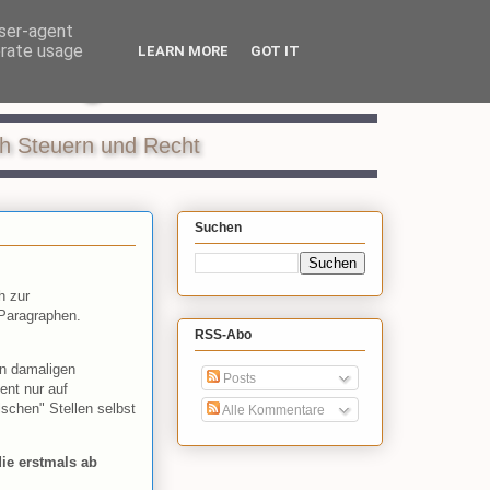
user-agent
erate usage
LEARN MORE
GOT IT
ildung
ch Steuern und Recht
Suchen
h zur
 Paragraphen.
RSS-Abo
en damaligen
Posts
ent nur auf
schen" Stellen selbst
Alle Kommentare
die erstmals ab