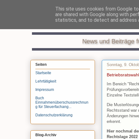
This site uses cookies from Google to 
are shared with Google along with per
Recht
statistics, and to detect and address 
News und Beiträge f
Sonntag, 9. Okto
Seiten
Startseite
Betriebsratswah
Lehrtätigkeit
Im Bereich "Rech
Prüfungsvorbereit
Impressum
Einzelne Textstel
Buch
Einnahmenüberschussrechnun
Die Musterlösunge
g für Steuerfachang...
Rechtsstand war d
Datenschutzerklärung
Änderungen hinwei
erkennt.
Hier nochmal der
Blog-Archiv
Rechtslage 2022 