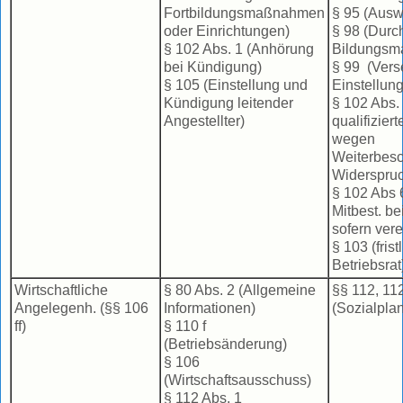
Fortbildungsmaßnahmen
§ 95 (Auswa
oder Einrichtungen)
§ 98 (Durc
§ 102 Abs. 1 (Anhörung
Bildungsm
bei Kündigung)
§ 99 (Vers
§ 105 (Einstellung und
Einstellung
Kündigung leitender
§ 102 Abs. 
Angestellter)
qualifizier
wegen
Weiterbesc
Widerspru
§ 102 Abs 
Mitbest. b
sofern vere
§ 103 (fris
Betriebsra
Wirtschaftliche
§ 80 Abs. 2 (Allgemeine
§§ 112, 1
Angelegenh. (§§ 106
Informationen)
(Sozialplan
ff)
§ 110 f
(Betriebsänderung)
§ 106
(Wirtschaftsausschuss)
§ 112 Abs. 1