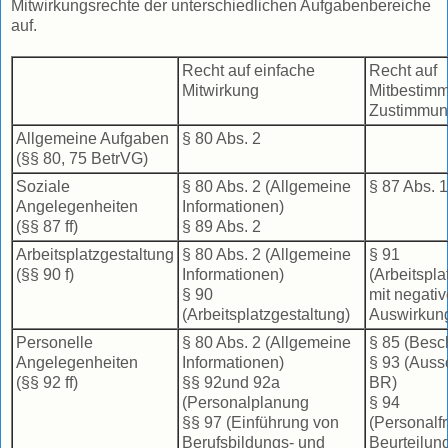
Mitwirkungsrechte der unterschiedlichen Aufgabenbereiche
auf.
Recht auf einfache
Recht auf
Mitwirkung
Mitbestimm
Zustimmu
Allgemeine Aufgaben
§ 80 Abs. 2
(§§ 80, 75 BetrVG)
Soziale
§ 80 Abs. 2 (Allgemeine
§ 87 Abs. 1
Angelegenheiten
Informationen)
(§§ 87 ff)
§ 89 Abs. 2
Arbeitsplatzgestaltung
§ 80 Abs. 2 (Allgemeine
§ 91
(§§ 90 f)
Informationen)
(Arbeitspla
§ 90
mit negativ
(Arbeitsplatzgestaltung)
Auswirkun
Personelle
§ 80 Abs. 2 (Allgemeine
§ 85 (Bes
Angelegenheiten
Informationen)
§ 93 (Auss
(§§ 92 ff)
§§ 92und 92a
BR)
(Personalplanung
§ 94
§§ 97 (Einführung von
(Personalf
Berufsbildungs- und
Beurteilun