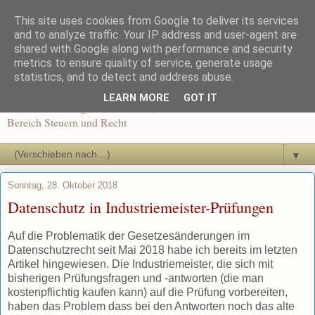
This site uses cookies from Google to deliver its services
Recht und Steuern in der
and to analyze traffic. Your IP address and user-agent are
shared with Google along with performance and security
metrics to ensure quality of service, generate usage
Ausbildung
statistics, and to detect and address abuse.
LEARN MORE
GOT IT
News und Beiträge für Dozenten, Schüler und Auszubildende im
Bereich Steuern und Recht
▼
Sonntag, 28. Oktober 2018
Datenschutz in Industriemeister-Prüfungen
Auf die Problematik der Gesetzesänderungen im
Datenschutzrecht seit Mai 2018 habe ich bereits im letzten
Artikel hingewiesen. Die Industriemeister, die sich mit
bisherigen Prüfungsfragen und -antworten (die man
kostenpflichtig kaufen kann) auf die Prüfung vorbereiten,
haben das Problem dass bei den Antworten noch das alte