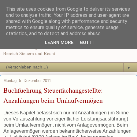
This site uses cookies from Google to deliver its services
Recht und Steuern in der
and to analyze traffic. Your IP address and user-agent are
shared with Google along with performance and security
metrics to ensure quality of service, generate usage
Ausbildung
statistics, and to detect and address abuse.
LEARN MORE
GOT IT
News und Beiträge für Dozenten, Schüler und Auszubildende im
Bereich Steuern und Recht
▼
Montag, 5. Dezember 2011
Buchfuehrung Steuerfachangestellte:
Anzahlungen beim Umlaufvermögen
Dieses Kapitel befasst sich nur mt Anzahlungen (im Sinne
von Vorauszahlung vor eigentlicher Leistungsausführung)
beim Umlaufvermögen, nicht vom Anlagevermögen. Beim
Anlagevermögen werden bekanntlicherweise Anzahlungen