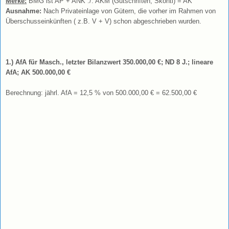
Merke:
BMG ist AP + ANK ./. AKM (Gutschriften, Skonti) = AK
Ausnahme:
Nach Privateinlage von Gütern, die vorher im Rahmen von
Überschuss
einkünften ( z.B. V + V) schon abgeschrieben wurden.
1.) AfA für Masch., letzter Bilanzwert 350.000,00 €; ND 8 J.; lineare
AfA; AK 500.000,00 €
Berechnung: jährl. AfA = 12,5 % von 500.000,00 € = 62.500,00 €