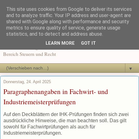
This site uses cookies from Google to deliver its services
Recht und Steuern in der
and to analyze traffic. Your IP address and user-agent are
shared with Google along with performance and security
metrics to ensure quality of service, generate usage
Ausbildung
statistics, and to detect and address abuse.
LEARN MORE
GOT IT
News und Beiträge für Dozenten, Schüler und Auszubildende im
Bereich Steuern und Recht
▼
Donnerstag, 24. April 2025
Paragraphenangaben in Fachwirt- und
Industriemeisterprüfungen
Auf den Deckblättern der IHK-Prüfungen finden sich zwei
ausdrückliche Hinweise, die man beachten soll. Das gilt
sowohl für Fachwirtprüfungen als auch für
Industriemeisterprüfungen.