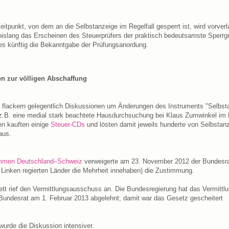
eitpunkt, von dem an die Selbstanzeige im Regelfall gesperrt ist, wird vorverl
islang das Erscheinen des Steuerprüfers der praktisch bedeutsamste Sperrg
ies künftig die Bekanntgabe der Prüfungsanordung.
n zur völligen Abschaffung
n flackern gelegentlich Diskussionen um Änderungen des Instruments "Selbsta
z.B. eine medial stark beachtete Hausdurchsuchung bei Klaus Zumwinkel im 
n kauften einige
Steuer-CDs
und lösten damit jeweils hunderte von Selbstan
aus.
mmen Deutschland–Schweiz
verweigerte am 23. November 2012 der Bundesra
Linken regierten Länder die Mehrheit innehaben) die Zustimmung.
t rief den Vermittlungsausschuss an. Die Bundesregierung hat das Vermittl
Bundesrat am 1. Februar 2013 abgelehnt; damit war das Gesetz gescheitert
wurde die Diskussion intensiver.