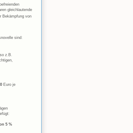
befreienden
ren gleichlautende
er Bekämpfung von
novelle sind:
lso z.B.
chtigen,
00
Euro je
rägen
efügt:
von 5 %