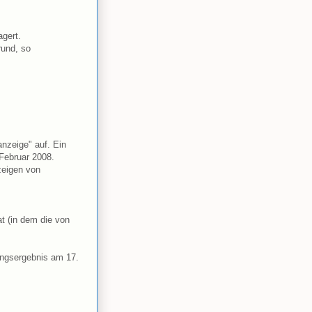
agert.
rund, so
nzeige" auf. Ein
Februar 2008.
zeigen von
t (in dem die von
ungsergebnis am 17.