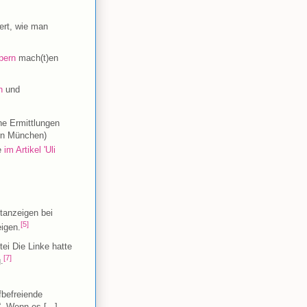
ert, wie man
pern
mach(t)en
h
und
he Ermittlungen
rn München)
e
im Artikel 'Uli
tanzeigen bei
[5]
igen.
ei Die Linke hatte
[7]
.
afbefreiende
 „Wenn es [...]