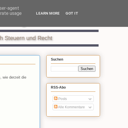
user-agent
erate usage
LEARN MORE
GOT IT
ildung
ch Steuern und Recht
Suchen
 wie derzeit die
RSS-Abo
Posts
Alle Kommentare