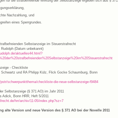
en für die strafbefreiende Wirkung der Selbstanzeige ergeben sich aus § 37
igungserklärung,
echte Nachzahlung, und
greifen eines Sperrgrundes.
trafbefreienden Selbstanzeige im Steuerstrafrecht
s Rudolph (Datum unbekannt)
rudolph.de/aktuelles44.html?
g%20der%20strafbefreienden%20Selbstanzeige%20im%20Steuerstrafrecht
zeige - Checkliste
s Schwartz und RA Philipp Külz, Flick Gocke Schaumburg, Bonn
/pstr/schwerpunktthema/checkliste-die-neue-selbstanzeige-f9484
er Selbstanzeige (§ 371 AO) im Jahr 2011
s Adick, Bonn HRR, Heft 5/2011
afrecht.de/hrr/archiv/11-05/index.php?sz=7
g alte Version und neue Version des § 371 AO bei der Novelle 2011