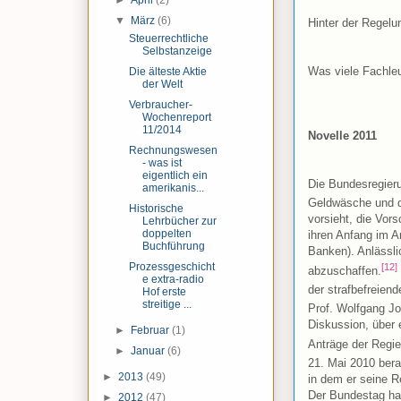
►
April
(2)
▼
März
(6)
Hinter der Regelu
Steuerrechtliche
Selbstanzeige
Was viele Fachle
Die älteste Aktie
der Welt
Verbraucher-
Wochenreport
11/2014
Novelle 2011
Rechnungswesen
- was ist
eigentlich ein
Die Bundesregier
amerikanis...
Geldwäsche und d
Historische
vorsieht, die Vors
Lehrbücher zur
doppelten
ihren Anfang im 
Buchführung
Banken). Anlässli
[12]
Prozessgeschicht
abzuschaffen.
e extra-radio
der strafbefreien
Hof erste
streitige ...
Prof. Wolfgang J
Diskussion, über 
►
Februar
(1)
Anträge der Regi
►
Januar
(6)
21. Mai 2010 bera
►
2013
(49)
in dem er seine R
Der Bundestag ha
►
2012
(47)