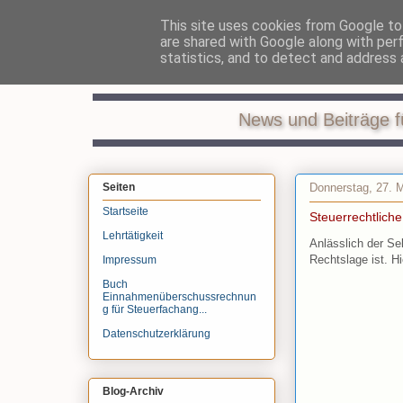
This site uses cookies from Google to 
are shared with Google along with per
Recht
statistics, and to detect and address 
News und Beiträge f
Donnerstag, 27. 
Seiten
Startseite
Steuerrechtlich
Lehrtätigkeit
Anlässlich der Sel
Rechtslage ist. H
Impressum
Buch
Einnahmenüberschussrechnun
g für Steuerfachang...
Datenschutzerklärung
Blog-Archiv