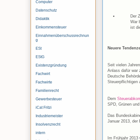
Computer
Datenschutz
Der Z
Didaktik
War b
Einkommensteuer
ist d
Einnahmenüberschussrechnun
g
Neuere Tendenze
ESt
EStG
Seit vielen Jahre
Existenzgründung
Anlass dafür war 
Fachwirt
Deutsche Behörde
Steuerpflichtigen 
Fachwirte
Familienrecht
Dem
Steuerabko
Gewerbesteuer
SPD, Grünen und 
iCat Fritzi
Das Bundeskabinet
Industriemeister
Januar 2013, der 
Insolvenzrecht
intern
Im Frühjahr 2013 