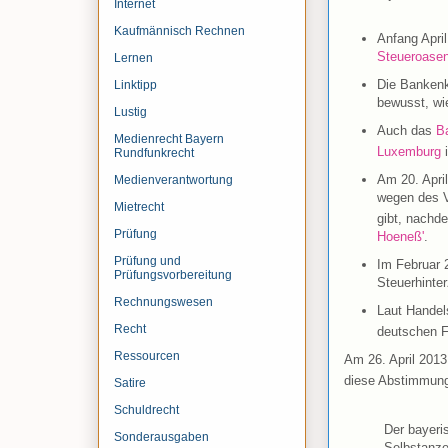
Internet
Kaufmännisch Rechnen
Anfang Apri
Steueroase
Lernen
Die Bankenk
Linktipp
bewusst, wie
Lustig
Auch das
B
Medienrecht Bayern
Luxemburg
i
Rundfunkrecht
Am 20. Apri
Medienverantwortung
wegen des 
Mietrecht
gibt, nachd
Prüfung
Hoeneß'
.
Prüfung und
Im Februar 
Prüfungsvorbereitung
Steuerhinte
Rechnungswesen
Laut Handel
Recht
deutschen F
Ressourcen
Am 26. April 2013
diese Abstimmung
Satire
Schuldrecht
Der bayeri
Sonderausgaben
Selbstanzei