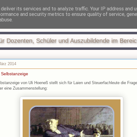
deliver its services and to analyze traffic. Your IP address and 
formance and security metrics to ensure quality of service, gen
 und Steuern in der Ausb
abuse.
ür Dozenten, Schüler und Auszubildende im Berei
März 2014
e Selbstanzeige
bstanzeige von Uli Hoeneß stellt sich für Laien und Steuerfachleute die Frage,
ier eine Zusammenstellung: