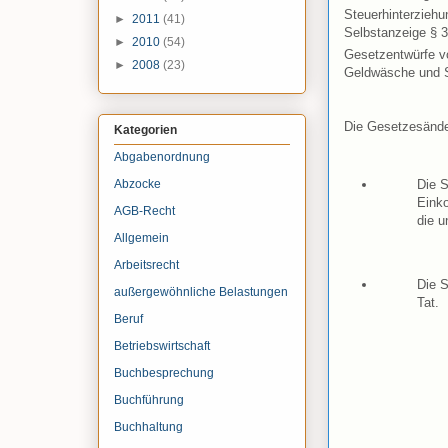
Steuerhinterzieh
►
2011
(41)
Selbstanzeige § 
►
2010
(54)
Gesetzentwürfe 
►
2008
(23)
Geldwäsche und S
Die Gesetzesände
Kategorien
Abgabenordnung
Abzocke
Die 
Eink
AGB-Recht
die u
Allgemein
Arbeitsrecht
Die S
außergewöhnliche Belastungen
Tat.
Beruf
Betriebswirtschaft
Buchbesprechung
Buchführung
Buchhaltung