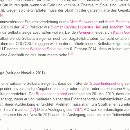
Strukturen geht, wenn viel Geld und kriminelle Energie im Spiel sind, wäre Mi
ht. Gegen solche Straftäter muss der Staat mit der ganzen Härte des Geset
[8]
ntwerden der Steuerhinterziehung durch
Alice Schwarzer
und
André Schmitz
 2014 in der
SPD
Politiker wie
Sigmar Gabriel
,
Hubertus Heil
und
Joachim Po
iende Selbstanzeige abschaffen wollen. Bei den
Grünen
meldet sich
Katrin Gö
rafbefreiende Selbstanzeige nur noch bei Bagatellstraftätern aufrecht erhalte
ihen der CDU/CSU hingegen wird an der strafbefreienden Selbstanzeige fest
DU-Finanzminister
Wolfgang Schäuble
am 6. Februar 2014, dass er keine übe
[10]
 eine Abschaffung des Instruments sehe.
ge (seit der Novelle 2011)
 eine wirksame Selbstanzeige ist, dass der Täter der
Steuerhinterziehung
sei
htige oder unvollständige Angaben berichtigt oder ergänzt oder unterlassene An
Steuer entrichtet. Der
Bundesgerichtshof
entschied am 20. Mai 2010, dass ein
it erlangt, wenn er von mehreren bisher den Finanzbehörden verheimlichten A
art, deren Aufdeckung er fürchtet. Vielmehr muss man, um Straffreiheit zu erla
nen Tisch“ machen.
[17]
Diese Auslegung des
§ 371
AO war zum damaligen Zeitp
, erlaubte bis zur Novelle 2011 auch die Auslegung, dass bei einer Teilbericht
t.