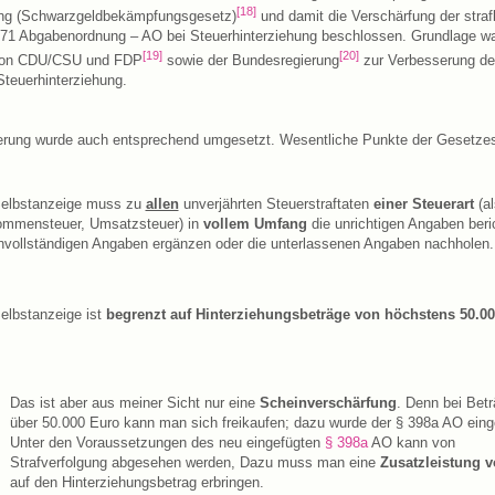
[18]
ung (Schwarzgeldbekämpfungsgesetz)
und damit die Verschärfung der straf
371 Abgabenordnung – AO bei Steuerhinterziehung beschlossen. Grundlage wa
[19]
[20]
von CDU/CSU und FDP
sowie der Bundesregierung
zur Verbesserung d
teuerhinterziehung.
rung wurde auch entsprechend umgesetzt.
Wesentliche Punkte der Gesetzes
Selbstanzeige muss zu
allen
unverjährten Steuerstraftaten
einer Steuerart
(a
ommensteuer, Umsatzsteuer) in
vollem Umfang
die unrichtigen Angaben beri
nvollständigen Angaben ergänzen oder die unterlassenen Angaben nachholen.
elbstanzeige ist
begrenzt auf Hinterziehungsbeträge von höchstens 50.0
Das ist aber aus meiner Sicht nur eine
Scheinverschärfung
. Denn bei Bet
über 50.000 Euro kann man sich freikaufen; dazu wurde der § 398a AO eing
Unter den Voraussetzungen des neu eingefügten
§ 398a
AO kann von
Strafverfolgung abgesehen werden, Dazu muss man eine
Zusatzleistung 
auf den Hinterziehungsbetrag erbringen.