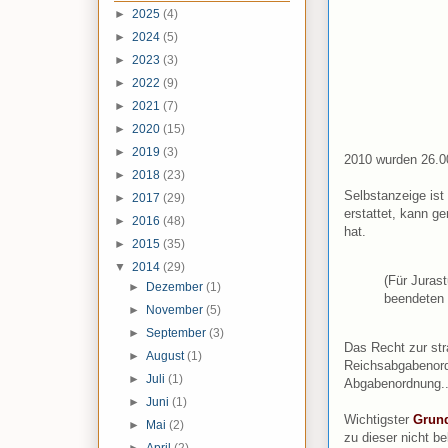
►
2025
(4)
►
2024
(5)
►
2023
(3)
►
2022
(9)
►
2021
(7)
►
2020
(15)
►
2019
(3)
2010 wurden 26.00
►
2018
(23)
Selbstanzeige ist
►
2017
(29)
erstattet, kann g
►
2016
(48)
hat.
►
2015
(35)
▼
2014
(29)
(Für Jurast
►
Dezember
(1)
beendeten D
►
November
(5)
►
September
(3)
Das Recht zur stra
►
August
(1)
Reichsabgabenor
►
Juli
(1)
Abgabenordnung.
►
Juni
(1)
Wichtigster
Grun
►
Mai
(2)
zu dieser nicht b