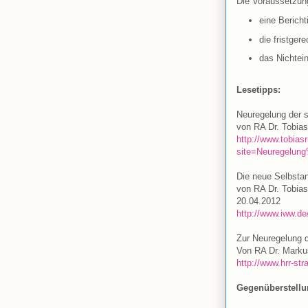
Die Voraussetzung
eine Bericht
die fristger
das Nichtein
Lesetipps:
Neuregelung der s
von RA Dr. Tobia
http://www.tobias
site=Neuregelun
Die neue Selbstan
von RA Dr. Tobia
20.04.2012
http://www.iww.de
Zur Neuregelung d
Von RA Dr. Marku
http://www.hrr-str
Gegenüberstellun