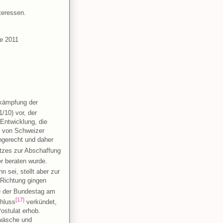
teressen.
e 2011
ekämpfung der
/10) vor, der
 Entwicklung, die
n von Schweizer
ungerecht und daher
tzes zur Abschaffung
er beraten wurde.
 sei, stellt aber zur
Richtung gingen
ie der Bundestag am
[17]
chluss
verkündet,
ostulat erhob.
wäsche und