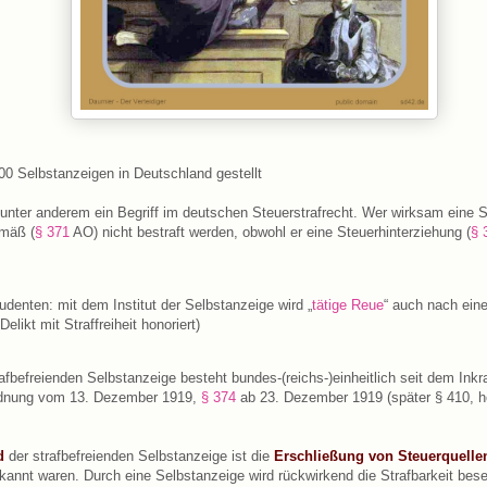
0 Selbstanzeigen in Deutschland gestellt
 unter anderem ein Begriff im deutschen Steuerstrafrecht. Wer wirksam eine 
emäß (
§ 371
AO) nicht bestraft werden, obwohl er eine Steuerhinterziehung (
§ 
udenten: mit dem Institut der Selbstanzeige wird „
tätige Reue
“ auch nach ein
elikt mit Straffreiheit honoriert)
fbefreienden Selbstanzeige besteht bundes-(reichs-)einheitlich seit dem Inkra
dnung vom 13. Dezember 1919,
§ 374
ab 23. Dezember 1919 (später § 410, h
.
d
der strafbefreienden Selbstanzeige ist die
Erschließung von Steuerquelle
ekannt waren. Durch eine Selbstanzeige wird rückwirkend die Strafbarkeit besei