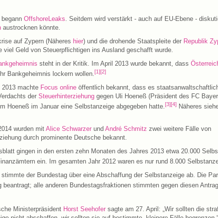
l begann
OffshoreLeaks
. Seitdem wird verstärkt - auch auf EU-Ebene - diskuti
n
austrocknen könnte.
rise auf Zypern (Näheres
hier
) und die drohende Staatspleite der
Republik Zy
 viel Geld von Steuerpflichtigen ins Ausland geschafft wurde.
ankgeheimnis
steht in der Kritik. Im April 2013 wurde bekannt, dass
Österreic
[1]
[2]
hr Bankgeheimnis lockern wollen.
l 2013 machte
Focus online
öffentlich bekannt, dass es staatsanwaltschaftlic
Verdachts der
Steuerhinterziehung
gegen Uli Hoeneß (Präsident des FC Baye
[3]
[4]
em Hoeneß im Januar eine Selbstanzeige abgegeben hatte.
Näheres sieh
2014 wurden mit
Alice Schwarzer
und
André Schmitz
zwei weitere Fälle von
rziehung durch prominente Deutsche bekannt.
sblatt gingen in den ersten zehn Monaten des Jahres 2013 etwa 20.000 Selbs
inanzämtern ein. Im gesamten Jahr 2012 waren es nur rund 8.000 Selbstanze
 stimmte der Bundestag über eine Abschaffung der Selbstanzeige ab. Die Part
 beantragt; alle anderen Bundestagsfraktionen stimmten gegen diesen Antrag
sche Ministerpräsident
Horst Seehofer
sagte am 27. April: „Wir sollten die str
ge nicht abschaffen, wir sollten sie auf bestimmte, kleinere Fälle begrenzen.“