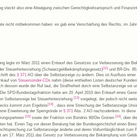
ng steckt also eine Abwägung zwischen Gerechtigkeitsanspruch und Finanzin
ute nicht mitbekommen haben: es gab eine Verschärfung des Rechts, im Jahr
ung legte im März 2011 einen Entwurf des Gesetzes zur Verbesserung der B
[11]
er Steuerhinterziehung (Schwarzgeldbekämpfungsgesetz)
und BR-Drs. 851
chrift des
§ 371
AO über die Selbstanzeige zu ändern. Dies ist Ausfluss einer
Ankauf von
Steuersünder-CDs
nahm (diese enthielten Listen deutscher Kunde
ch dessen wurde der Ruf laut, die Straffreiheit durch eine Selbstanzeige sei 
Die SPD-Bundestagsfraktion hatte am 20. April 2010 den Entwurf eines Gese
[13]
den Selbstanzeige bei Steuerhinterziehung
vorgelegt, der jedoch nicht weit
[14]
oecks kommt zum Ergebnis
, dass eine Streichung der Selbstanzeige Unsinn
eine Erweiterung der Sperrgründe in
§ 371
Abs. 2 AO nachzudenken. In diese 
[15]
[16]
erungsparteien
sowie der Fraktion von Bündnis 90/Die Grünen
, über d
ten hat. Einen Tag vor dieser Beratung hat der Bundesgerichtshof einen Bes
echtsprechung zur Selbstanzeige änderte und deren Vollumfänglichkeit zum P
t am 17. März 2011 das Gesetz zur Verbesserung der Bekämpfung von Geld