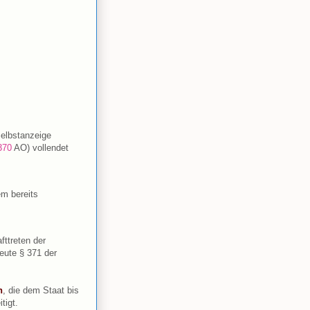
Selbstanzeige
370
AO) vollendet
em bereits
fttreten der
eute § 371 der
n
, die dem Staat bis
tigt.