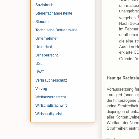
Sozialrecht
um mafiöse 
unangebrac
Steuerfachangestellte
vorgehen.“
Steuern
Nach Bekan
im Februar
Technische Betriebswirte
strafbefre
Unternehmer
die eine st
Aus den Re
Unterricht
erklärte C
Urheberrecht
Gründe für
USt
UWG
Heutige Rechtsla
Verbraucherschutz
Verzug
Voraussetzung für
korrigiert (unric
Wettbewerbsrecht
die hinterzogene 
Wirtschaftsfachwirt
keine Straffreihe
diejenigen offenb
Wirtschaftsjurist
aller Konten „rei
Wortlaut der Norm
Straffreiheit eintrit