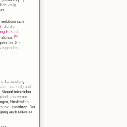
lde völlig
zes
meldeten sich
ß
, die die
ring-Eckardt
,
[9]
n möchte.
gehalten. So
rzeugenden
ne Tathandlung
gaben nachholt) und
 Steuerhinterzieher
uslandskonten nur
ngen, hinsichtlich
unkt umstritten. Der
igung auch teilweise