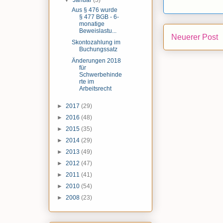
▼
Januar
(3)
Aus § 476 wurde
§ 477 BGB - 6-
monatige
Beweislastu...
Neuerer Post
Skontozahlung im
Buchungssatz
Änderungen 2018
für
Schwerbehinde
rte im
Arbeitsrecht
►
2017
(29)
►
2016
(48)
►
2015
(35)
►
2014
(29)
►
2013
(49)
►
2012
(47)
►
2011
(41)
►
2010
(54)
►
2008
(23)