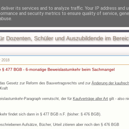
deliver its services and to analyze traffic. Your IP address and 
formance and security metrics to ensure quality of service, gen
 und Steuern in der Ausb
abuse.
ür Dozenten, Schüler und Auszubildende im Berei
r 2018
e § 477 BGB - 6-monatige Beweislastumkehr beim Sachmangel
 das Gesetz zur Reform des Bauvertragsrechts und zur
Änderung der kaufrech
Kraft
eislastumkehr-Paragraph verrutscht, der für
Kaufverträge aller Art
gilt - also ni
ehr findet sich dann in § 477 BGB n.F. (bisher: § 476 BGB).
geschriebenen Aufsätze, Bücher, Urteil zitieren aber noch den § 476 BGB