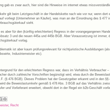
ung gab es zwar auch, hier sind die Hinweise im internet etwas missverständli
ehr gilt beim Letztgeschäft in der Handelskette nach wie vor nur, wenn dort 
uf vorliegt (Unternehmer an Käufer), was man an der Einordnung des § 477 
brauchsgüterkauf sieht.
 es aber für den (künftig erleichterten) Regress in der vorangegangenen Hande
 Absatz 3 und die neuen 445a und 445b BGB. Aber Voraussetzung ist immer,
chsgüterkauf vorlag.
lematik ist aber kaum prüfungsrelevant für nichtjuristische Ausbildungen (als
swirte, Industriemeister etc).
ntergrund für den erleichterten Regress war, dass im Verhältnis Verbraucher 
ucher durch zahlreiche Vorschriften begünstigt wird, etwa durch die Beweisla
F. (§ 476 BGB). Dieses Problem hat der Gesetzgeber erkannt und in den §§
 wird die Beweislastumkehr gemäß § 478 Abs. 3 BGB auf das Verhältnis zwis
fer und Vorlieferant erweitert, obwohl dort in der Regel ein b2b-Geschäft vorli
eister
,
Recht