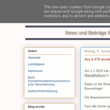
This site uses cookies from Google to 
are shared with Google along with per
Recht
statistics, and to detect and address 
News und Beiträge f
Montag, 8. Janua
Seiten
Startseite
Aus § 476 wurd
Lehrtätigkeit
Am 1.1.2018 trat
Impressum
Mängelhaftung
in 
Buch
Einnahmenüberschussrechnun
Dabei ist der Bew
g für Steuerfachang...
Bauverträge!
Datenschutzerklärung
Die Beweislastumk
Fast alle bisher 
Blog-Archiv