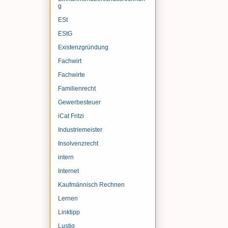
g
ESt
EStG
Existenzgründung
Fachwirt
Fachwirte
Familienrecht
Gewerbesteuer
iCat Fritzi
Industriemeister
Insolvenzrecht
intern
Internet
Kaufmännisch Rechnen
Lernen
Linktipp
Lustig