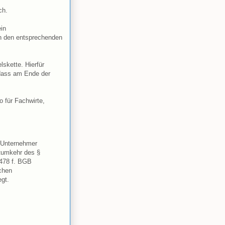
ch.
ein
in den entsprechenden
lskette. Hierfür
 dass am Ende der
o für Fachwirte,
– Unternehmer
stumkehr des §
 478 f. BGB
chen
egt.