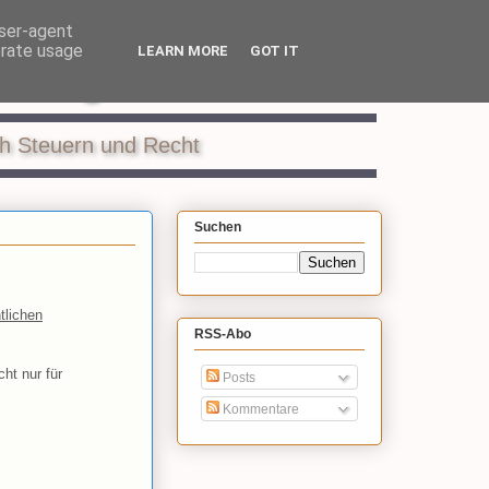
user-agent
erate usage
LEARN MORE
GOT IT
ildung
ch Steuern und Recht
Suchen
tlichen
RSS-Abo
cht nur für
Posts
Kommentare