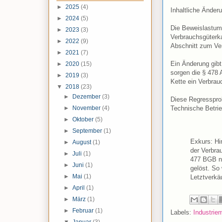
►
2025
(4)
Inhaltliche Änder
►
2024
(5)
Die Beweislastumk
►
2023
(3)
Verbrauchsgüterka
►
2022
(9)
Abschnitt zum Ver
►
2021
(7)
Ein Änderung gibt
►
2020
(15)
sorgen die § 478
►
2019
(3)
Kette ein Verbrau
▼
2018
(23)
►
Dezember
(3)
Diese Regressprob
Technische Betrieb
►
November
(4)
►
Oktober
(5)
►
September
(1)
Exkurs: Hi
►
August
(1)
der Verbra
►
Juli
(1)
477 BGB n.
►
Juni
(1)
gelöst. So
►
Mai
(1)
Letztverkäu
►
April
(1)
►
März
(1)
►
Februar
(1)
Labels:
Industriem