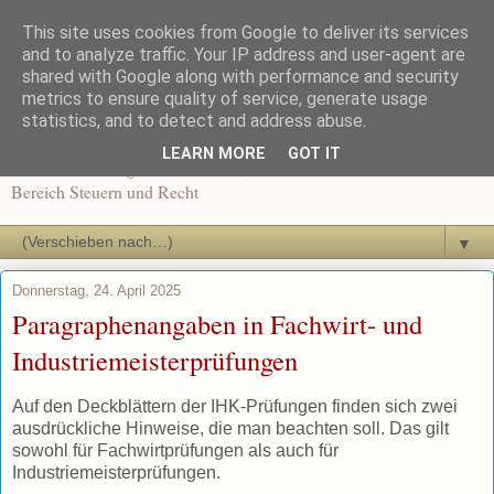
This site uses cookies from Google to deliver its services
Recht und Steuern in der
and to analyze traffic. Your IP address and user-agent are
shared with Google along with performance and security
metrics to ensure quality of service, generate usage
Ausbildung
statistics, and to detect and address abuse.
LEARN MORE
GOT IT
News und Beiträge für Dozenten, Schüler und Auszubildende im
Bereich Steuern und Recht
▼
Donnerstag, 24. April 2025
Paragraphenangaben in Fachwirt- und
Industriemeisterprüfungen
Auf den Deckblättern der IHK-Prüfungen finden sich zwei
ausdrückliche Hinweise, die man beachten soll. Das gilt
sowohl für Fachwirtprüfungen als auch für
Industriemeisterprüfungen.