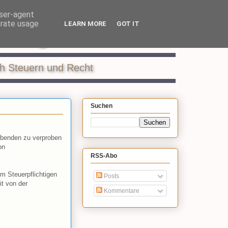
user-agent
erate usage
LEARN MORE
GOT IT
ildung
ch Steuern und Recht
Suchen
eibenden zu verproben
on
RSS-Abo
m Steuerpflichtigen
Posts
t von der
Kommentare