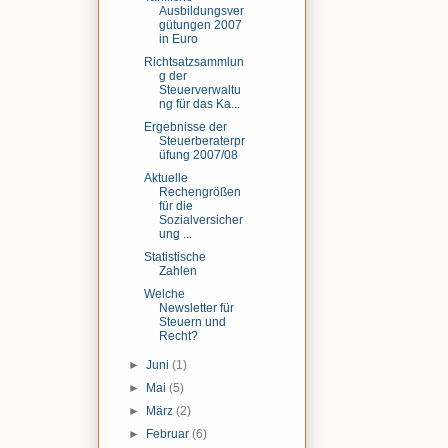
Ausbildungsver
gütungen 2007
in Euro
Richtsatzsammlun
g der
Steuerverwaltu
ng für das Ka...
Ergebnisse der
Steuerberaterpr
üfung 2007/08
Aktuelle
Rechengrößen
für die
Sozialversicher
ung ...
Statistische
Zahlen
Welche
Newsletter für
Steuern und
Recht?
►
Juni
(1)
►
Mai
(5)
►
März
(2)
►
Februar
(6)