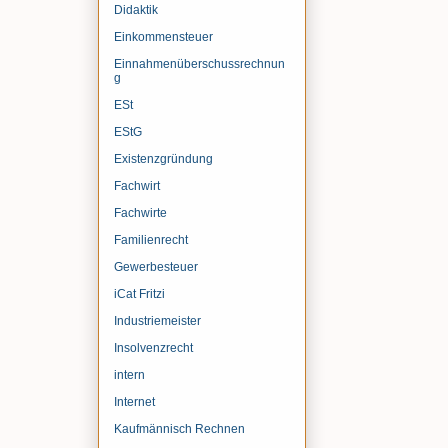
Didaktik
Einkommensteuer
Einnahmenüberschussrechnun
g
ESt
EStG
Existenzgründung
Fachwirt
Fachwirte
Familienrecht
Gewerbesteuer
iCat Fritzi
Industriemeister
Insolvenzrecht
intern
Internet
Kaufmännisch Rechnen