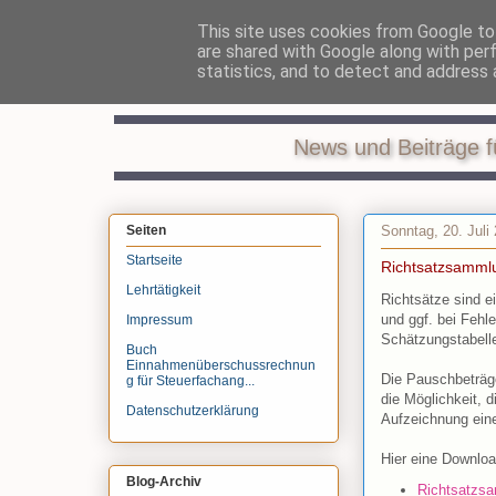
This site uses cookies from Google to 
are shared with Google along with per
Recht
statistics, and to detect and address 
News und Beiträge f
Sonntag, 20. Juli
Seiten
Startseite
Richtsatzsammlu
Lehrtätigkeit
Richtsätze sind e
und ggf. bei Fehl
Impressum
Schätzungstabell
Buch
Einnahmenüberschussrechnun
Die Pauschbeträge
g für Steuerfachang...
die Möglichkeit, 
Datenschutzerklärung
Aufzeichnung ein
Hier eine Downloa
Blog-Archiv
Richtsatzsa