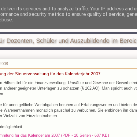
deliver its services and to analyze traffic. Your IP address and 
formance and security metrics to ensure quality of service, gen
 und Steuern in der Ausb
abuse.
ür Dozenten, Schüler und Auszubildende im Berei
 2008
ng der Steuerverwaltung für das Kalenderjahr 2007
in Hilfsmittel für die Finanzverwaltung, Umsätze und Gewinne der Gewerbetr
en anderer geeigneter Unterlagen zu schätzen (§ 162 AO). Man spricht auch v
en.
 für unentgeltliche Wertabgaben beruhen auf Erfahrungswerten und bieten de
die Warenentnahmen monatlich pauschal zu verbuchen. Sie entbinden ihn dami
er Vielzahl von Einzelentnahmen.
dmöglichkeit:
mmlung für das Kalenderjahr 2007 (PDF - 18 Seiten - 687 KB)