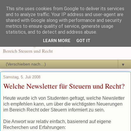
This site uses cookies from Google to deliver its services
Recht und Steuern in der
and to analyze traffic. Your IP address and user-agent are
shared with Google along with performance and security
metrics to ensure quality of service, generate usage
Ausbildung
statistics, and to detect and address abuse.
LEARN MORE
GOT IT
News und Beiträge für Dozenten, Schüler und Auszubildende im
Bereich Steuern und Recht
▼
Samstag, 5. Juli 2008
Welche Newsletter für Steuern und Recht?
Heute wurde ich von Studenten gefragt, welche Newsletter
ich empfehlen kann, um über die wichtigsten Neuerungen
im Bereich Recht oder Steuern informiert zu sein.
Die Anwort war relativ einfach, basierend auf eigene
Recherchen und Erfahrungen: