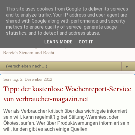
This site uses cookies from Google to deliver its services
Recht und Steuern in der
and to analyze traffic. Your IP address and user-agent are
shared with Google along with performance and security
metrics to ensure quality of service, generate usage
Ausbildung
statistics, and to detect and address abuse.
LEARN MORE
GOT IT
News und Beiträge für Dozenten, Schüler und Auszubildende im
Bereich Steuern und Recht
▼
Sonntag, 2. Dezember 2012
Tipp: der kostenlose Wochenreport-Service
von verbraucher-magazin.net
Wer als Verbraucher kritisch über das wichtigste informiert
sein will, kann regelmäßig bei Stiftung-Warentest oder
Ökotest surfen. Wer über Produktwarnungen informiert sein
will, für den gibt es auch einige Quellen.