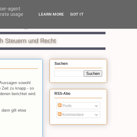
user-agent
erate usage
LEARN MORE
GOT IT
ildung
ch Steuern und Recht
Suchen
n Aussagen sowohl
 Zeit zu knapp - so
enen berichtet wird.
RSS-Abo
Posts
dann gilt etwa
Kommentare