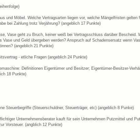
Reihenfolge)
aus und Möbel. Welche Vertragsarten liegen vor, welche Mängelfristen gelten 
be bei Zahlung trotz Verjährung? (angeblich 17 Punkte)
ase, Vase geht zu Bruch, keiner weiß bei Vertragsschluss darüber Bescheid.
s Vase und Geld übergeben werden? Anspruch auf Schadensersatz wenn Vase
önnen? (angeblich 21 Punkte)
eitsvertrag - etliche Fragen (angeblich 24 Punkte)
emaschine: Definitionen Eigentümer und Besitzer; Eigentümer-Besitzer-Verhä
ich 18 Punkte)
ene Steuerbegriffe (Steuerschuldner, Steuerträger, etc) (angeblich 8 Punke)
lichtiger Unternehmensberater kauft für sein Unternehmen Putzmittel und Pu
zur Vorsteuer. (angblich 12 Punkte)