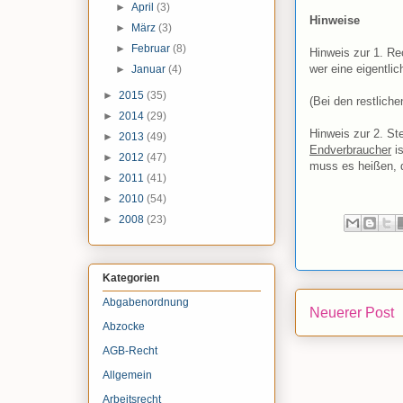
►
April
(3)
Hinweise
►
März
(3)
►
Februar
(8)
Hinweis zur 1. Re
wer eine eigentlic
►
Januar
(4)
►
2015
(35)
(Bei den restlich
►
2014
(29)
Hinweis zur 2. St
►
2013
(49)
Endverbraucher
is
►
2012
(47)
muss es heißen, 
►
2011
(41)
►
2010
(54)
►
2008
(23)
Kategorien
Abgabenordnung
Neuerer Post
Abzocke
AGB-Recht
Allgemein
Arbeitsrecht