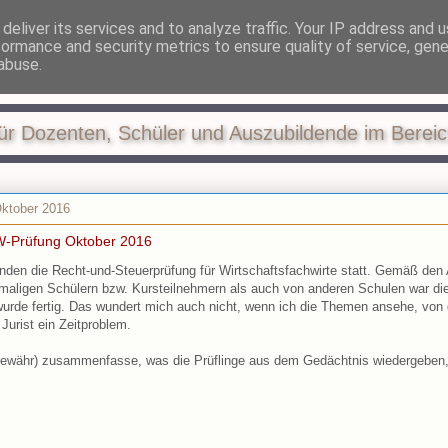
deliver its services and to analyze traffic. Your IP address and 
formance and security metrics to ensure quality of service, gen
 und Steuern in der Ausb
abuse.
ür Dozenten, Schüler und Auszubildende im Berei
Oktober 2016
W-Prüfung Oktober 2016
nden die Recht-und-Steuerprüfung für Wirtschaftsfachwirte statt. Gemäß de
maligen Schülern bzw. Kursteilnehmern als auch von anderen Schulen war die
urde fertig. Das wundert mich auch nicht, wenn ich die Themen ansehe, von d
Jurist ein Zeitproblem.
ewähr) zusammenfasse, was die Prüflinge aus dem Gedächtnis wiedergeben, 