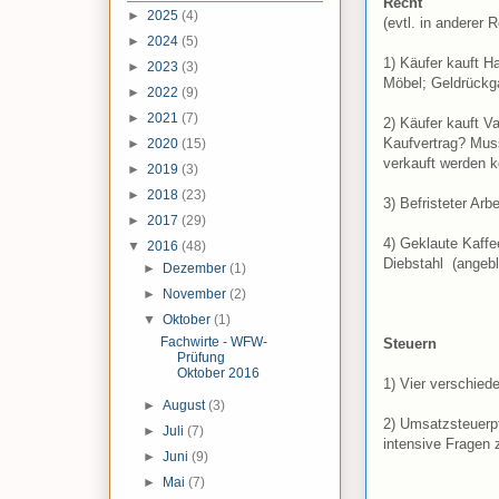
Recht
►
2025
(4)
(evtl. in anderer 
►
2024
(5)
1) Käufer kauft H
►
2023
(3)
Möbel; Geldrückga
►
2022
(9)
►
2021
(7)
2) Käufer kauft V
Kaufvertrag? Mus
►
2020
(15)
verkauft werden k
►
2019
(3)
►
2018
(23)
3) Befristeter Arb
►
2017
(29)
4) Geklaute Kaffe
▼
2016
(48)
Diebstahl (angebl
►
Dezember
(1)
►
November
(2)
▼
Oktober
(1)
Fachwirte - WFW-
Steuern
Prüfung
Oktober 2016
1) Vier verschied
►
August
(3)
2) Umsatzsteuerpf
►
Juli
(7)
intensive Fragen 
►
Juni
(9)
►
Mai
(7)