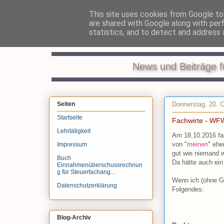
This site uses cookies from Google to 
are shared with Google along with per
Recht
statistics, and to detect and address 
News und Beiträge f
Donnerstag, 20. 
Seiten
Startseite
Fachwirte - WF
Lehrtätigkeit
Am 18.10.2016 fa
von "
meinen
" ehe
Impressum
gut wie niemand w
Buch
Da hätte auch ein 
Einnahmenüberschussrechnun
g für Steuerfachang...
Wenn ich (ohne G
Datenschutzerklärung
Folgendes:
Blog-Archiv