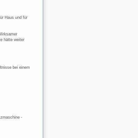
für Haus und für
 Wirksamer
 hätte weiter
ltnisse bei einem
tzmaschine -