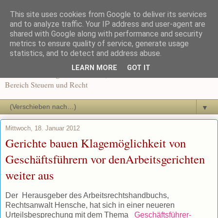
This site uses cookies from Google to deliver its services
Recht und Steuern in der
and to analyze traffic. Your IP address and user-agent are
shared with Google along with performance and security
metrics to ensure quality of service, generate usage
Ausbildung
statistics, and to detect and address abuse.
LEARN MORE
GOT IT
News und Beiträge für Dozenten, Schüler und Auszubildende im
Bereich Steuern und Recht
▼
Mittwoch, 18. Januar 2012
Gerichte bauen Klagemöglichkeit von
Geschäftsführern vor denArbeitsgerichten
weiter aus
Der Herausgeber des Arbeitsrechtshandbuchs,
Rechtsanwalt Hensche, hat sich in einer neueren
Urteilsbesprechung mit dem Thema
Geschäftsführer-